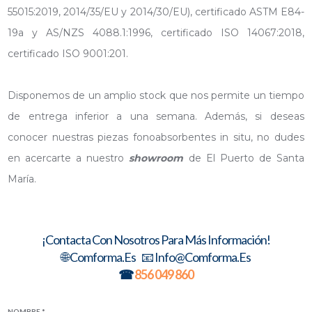
55015:2019, 2014/35/EU y 2014/30/EU), certificado ASTM E84-
19a y AS/NZS 4088.1:1996, certificado ISO 14067:2018,
certificado ISO 9001:201.
Disponemos de un amplio stock que nos permite un tiempo
de entrega inferior a una semana. Además, si deseas
conocer nuestras piezas fonoabsorbentes in situ, no dudes
en acercarte a nuestro
showroom
de El Puerto de Santa
María.
¡Contacta Con Nosotros Para Más Información!
🌐 Comforma.es 📧 Info@comforma.es
☎
856 049 860
NOMBRE *