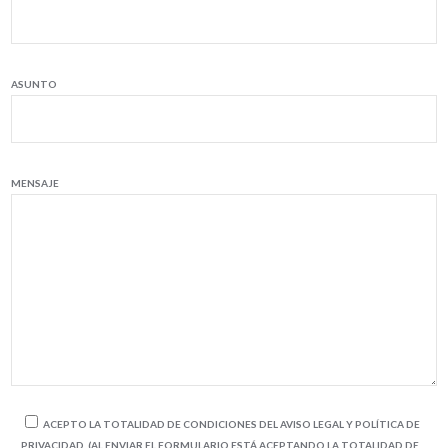
ASUNTO
MENSAJE
ACEPTO LA TOTALIDAD DE CONDICIONES DEL AVISO LEGAL Y POLÍTICA DE
PRIVACIDAD. (AL ENVIAR EL FORMULARIO ESTÁ ACEPTANDO LA TOTALIDAD DE