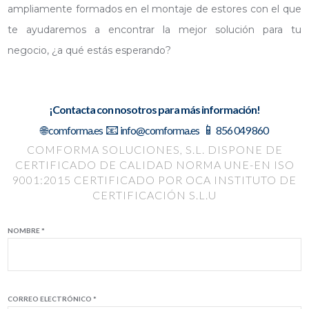
ampliamente formados en el montaje de estores con el que
te ayudaremos a encontrar la mejor solución para tu
negocio, ¿a qué estás esperando?
¡Contacta con nosotros para más información!
📧
📱
🌐 comforma.es
info@comforma.es
856 049 860
COMFORMA SOLUCIONES, S.L. DISPONE DE
CERTIFICADO DE CALIDAD NORMA UNE-EN ISO
9001:2015
CERTIFICADO POR OCA INSTITUTO DE
CERTIFICACIÓN S.L.U
NOMBRE *
CORREO ELECTRÓNICO *