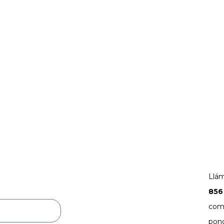
Llám
856
comp
pon