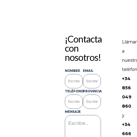
¡Contacta
Lláma
con
a
nosotros!
nuestr
teléfon
NOMBRE
EMAIL
+34
856
TELÉFONO
PROVINCIA
049
860
MENSAJE
y
+34
666