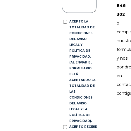
846
302
ACEPTO LA
o
TOTALIDAD DE
compl
CONDICIONES
DEL AVISO
nuestr
LEGAL Y
formula
POLÍTICA DE
PRIVACIDAD.
y nos
(AL ENVIAR EL
pondr
FORMULARIO
ESTÁ
en
ACEPTANDO LA
contac
TOTALIDAD DE
LAS
contig
CONDICIONES
DEL AVISO
LEGAL Y LA
POLÍTICA DE
PRIVACIDAD).
ACEPTO RECIBIR