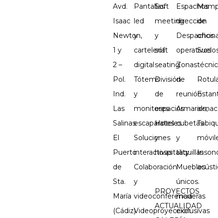
Avd.
Pantallas
Soft
Espachos
Mamp
Isaac
led
meeting
dirección
de
Newton,
y
y
Despachos
oficin
1 y
cartelería
soft
operativos
Suelo
2 –
digital
seating
Zonas
técni
Pol.
Tótems
División
de
Rotul
Ind.
y
de
reunión
Estant
Las
monitores
espacios
Armarios,
almac
Salinas
escaparates
Hoteles
cubetas
Tabiq
El
Soluciones
y
y
móvil
Puerto
interactivas
hospitality
taquillas
Inson
de
Colaboración
Muebles
acústi
Sta.
y
únicos.
PROYECTOS
María
videoconferencia
maderas
ACTUALIDAD
(Cádiz)
Videoproyección
exclusivas