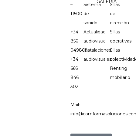
GALERÍA
–
Sistema
Sillas
11500
de
de
sonido
dirección
+34
Actualidad
Sillas
856
audiovisual
operativas
049860
Instalaciones
Sillas
+34
audiovisuales
colectividad
666
Renting
846
mobiliario
302
Mail:
info@comformasoluciones.co