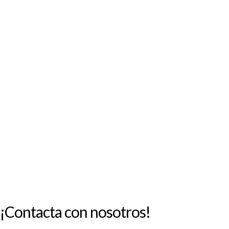
L
M
X
J
V
S
D
1
2
3
4
5
6
7
8
9
10
11
12
13
14
15
16
17
18
19
20
21
22
23
24
25
26
27
28
29
30
31
« Jul
¡Contacta con nosotros!