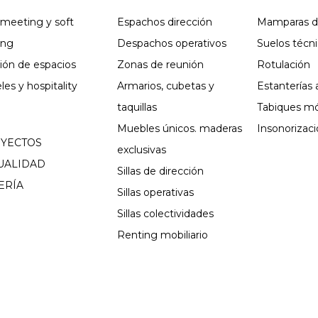
 meeting y soft
Espachos dirección
Mamparas de
ing
Despachos operativos
Suelos técn
sión de espacios
Zonas de reunión
Rotulación
les y hospitality
Armarios, cubetas y
Estanterías
taquillas
Tabiques mó
Muebles únicos. maderas
Insonorizaci
YECTOS
exclusivas
UALIDAD
Sillas de dirección
ERÍA
Sillas operativas
Sillas colectividades
Renting mobiliario