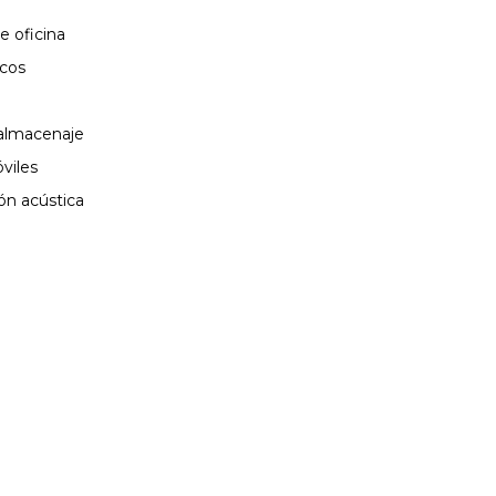
10 SEPTIEMBRE, 2025
 oficina
icos
AGOSTO 2026
 almacenaje
viles
L
M
X
J
V
S
D
ón acústica
1
2
3
4
5
6
7
8
9
10
11
12
13
14
15
16
17
18
19
20
21
22
23
24
25
26
27
28
29
30
31
« Jul