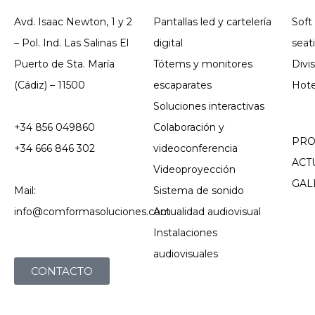
Avd. Isaac Newton, 1 y 2
Pantallas led y cartelería
Soft
– Pol. Ind. Las Salinas El
digital
seat
Puerto de Sta. María
Tótems y monitores
Divi
(Cádiz) – 11500
escaparates
Hote
Soluciones interactivas
+34 856 049860
Colaboración y
PRO
+34 666 846 302
videoconferencia
ACT
Videoproyección
GAL
Mail:
Sistema de sonido
info@comformasoluciones.com
Actualidad audiovisual
Instalaciones
audiovisuales
CONTACTO