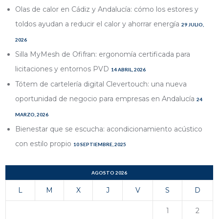
Olas de calor en Cádiz y Andalucía: cómo los estores y
toldos ayudan a reducir el calor y ahorrar energía
29 JULIO,
2026
Silla MyMesh de Ofifran: ergonomía certificada para
licitaciones y entornos PVD
14 ABRIL, 2026
Tótem de cartelería digital Clevertouch: una nueva
oportunidad de negocio para empresas en Andalucía
24
MARZO, 2026
Bienestar que se escucha: acondicionamiento acústico
con estilo propio
10 SEPTIEMBRE, 2025
AGOSTO 2026
L
M
X
J
V
S
D
1
2