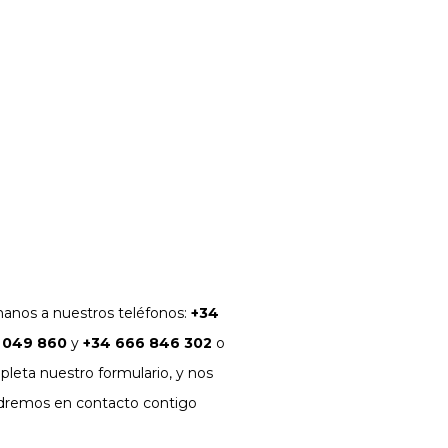
3
4
5
6
7
8
9
10
11
12
13
14
15
16
17
18
19
20
21
22
23
24
25
26
27
28
29
30
31
« Jul
anos a nuestros teléfonos:
+34
 049 860
y
+34 666 846 302
o
leta nuestro formulario, y nos
dremos en contacto contigo