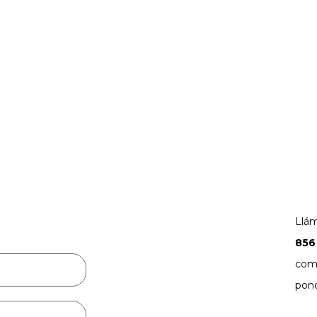
Llám
856
comp
pon