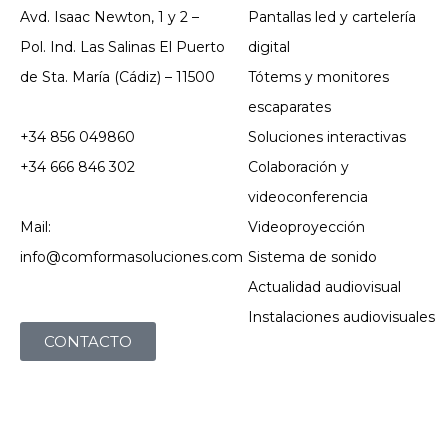
Avd. Isaac Newton, 1 y 2 –
Pantallas led y cartelería
Pol. Ind. Las Salinas El Puerto
digital
de Sta. María (Cádiz) – 11500
Tótems y monitores
escaparates
+34 856 049860
Soluciones interactivas
+34 666 846 302
Colaboración y
videoconferencia
Mail:
Videoproyección
info@comformasoluciones.com
Sistema de sonido
Actualidad audiovisual
Instalaciones audiovisuales
CONTACTO