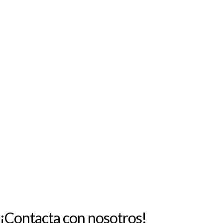
AGOSTO 2026
L
M
X
J
V
S
D
1
2
3
4
5
6
7
8
9
10
11
12
13
14
15
16
17
18
19
20
21
22
23
24
25
26
27
28
29
30
31
« Jul
¡Contacta con nosotros!