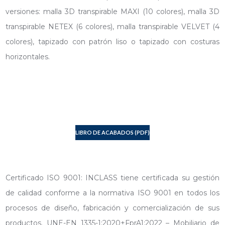
versiones: malla 3D transpirable MAXI (10 colores), malla 3D
transpirable NETEX (6 colores), malla transpirable VELVET (4
colores), tapizado con patrón liso o tapizado con costuras
horizontales.
LIBRO DE ACABADOS (PDF)
Certificado ISO 9001: INCLASS tiene certificada su gestión
de calidad conforme a la normativa ISO 9001 en todos los
procesos de diseño, fabricación y comercialización de sus
productos. UNE-EN 1335-1:2020+FprA1:2022 – Mobiliario de