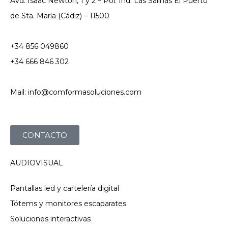
Avd. Isaac Newton, 1 y 2 – Pol. Ind. Las Salinas El Puerto
de Sta. María (Cádiz) – 11500
+34 856 049860
+34 666 846 302
Mail: info@comformasoluciones.com
CONTACTO
AUDIOVISUAL
Pantallas led y cartelería digital
Tótems y monitores escaparates
Soluciones interactivas