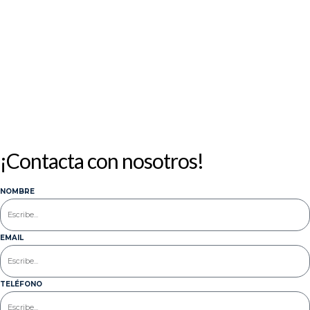
24
25
26
27
28
29
30
31
« Jul
¡Contacta con nosotros!
NOMBRE
EMAIL
TELÉFONO