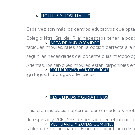
HOTELES Y HOSPITALITY
Cada vez son más los centros educativos que optan 
Colegio Ntra. Sra. del Pilar necesitaba tener la posi
ÁREA DE AUDIO Y VÍDEO
tabiques móviles, pues son la opción perfecta a la 
según las necesidades del docente o las metodologí
Además, los tabiques móviles están disponibles en
SOLUCIONES TECNOLÓGICAS
ignífugos, hidrófugos o fenólicos.
RESIDENCIAS Y GERIÁTRICOS
Para esta instalación optamos por el modelo Vimetr
de espesor y 70kg/m3 de densidad en el interior 
VESTUARIO Y ZONAS COMUNES
tablero de malamina de 16mm en color blanco liso.