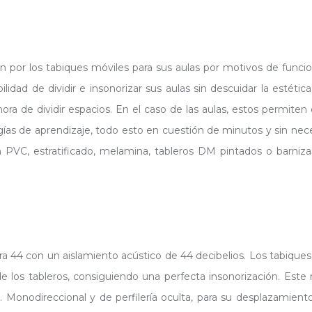
por los tabiques móviles para sus aulas por motivos de funcional
bilidad de dividir e insonorizar sus aulas sin descuidar la estét
hora de dividir espacios. En el caso de las aulas, estos permiten
as de aprendizaje, todo esto en cuestión de minutos y sin necesi
 PVC, estratificado, melamina, tableros DM pintados o barnizado
a 44 con un aislamiento acústico de 44 decibelios. Los tabique
de los tableros, consiguiendo una perfecta insonorización. Es
 Monodireccional y de perfilería oculta, para su desplazamient