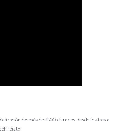
larización de más de 1500 alumnos desde los tres a
chillerato.