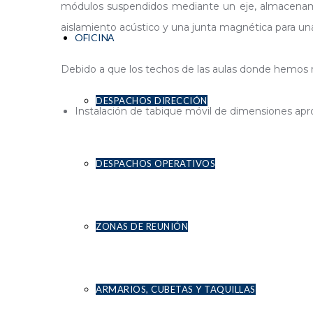
módulos suspendidos mediante un eje, almacenamien
aislamiento acústico y una junta magnética para un
OFICINA
Debido a que los techos de las aulas donde hemos rea
DESPACHOS DIRECCIÓN
Instalación de tabique móvil de dimensiones a
DESPACHOS OPERATIVOS
ZONAS DE REUNIÓN
ARMARIOS, CUBETAS Y TAQUILLAS