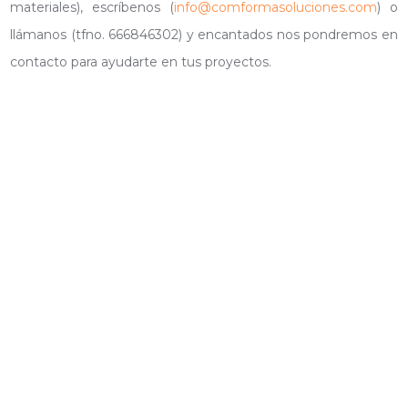
materiales), escríbenos (
info@comformasoluciones.com
) o
llámanos (tfno. 666846302) y encantados nos pondremos en
contacto para ayudarte en tus proyectos.
BANDERAS_COMFORMA
BANDERAS02_COMFORMA