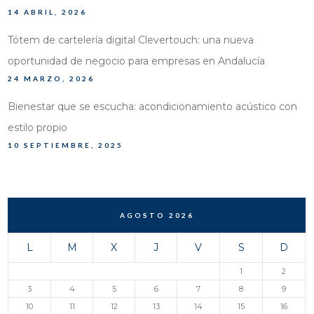
14 ABRIL, 2026
Tótem de cartelería digital Clevertouch: una nueva
oportunidad de negocio para empresas en Andalucía
24 MARZO, 2026
Bienestar que se escucha: acondicionamiento acústico con
estilo propio
10 SEPTIEMBRE, 2025
AGOSTO 2026
L
M
X
J
V
S
D
1
2
3
4
5
6
7
8
9
10
11
12
13
14
15
16