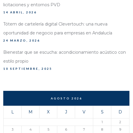
licitaciones y entornos PVD
14 ABRIL, 2026
Tótem de cartelería digital Clevertouch: una nueva
oportunidad de negocio para empresas en Andalucía
24 MARZO, 2026
Bienestar que se escucha: acondicionamiento acústico con
estilo propio
10 SEPTIEMBRE, 2025
AGOSTO 2026
L
M
X
J
V
S
D
1
2
3
4
5
6
7
8
9