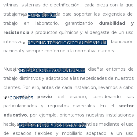
vitrinas, sistemas de electrificación… cada pieza con la que
trabajamos está diseñada para soportar las exigencias del
HOME OFFICE
trabajo en laboratorio, garantizando
durabilidad y
resistencia
a productos químicos y al desgaste de un uso
intensivo. Además, ofrecemos mobiliario de fabricación
RENTING TECNOLÓGICO AUDIOVISUAL
nacional y siempre conforme a la normativa europea.
Nuestro objetivo como empresa es diseñar entornos de
INSTALACIONES AUDIOVISUALES
trabajo distintivos y adaptados a las necesidades de nuestros
clientes. Por ello, antes de cada instalación, llevamos a cabo
un
análisis
previo
del espacio, considerando sus
CONTRACT
particularidades y requisitos especiales. En el
sector
educativo
, por ejemplo, orientamos nuestras instalaciones
hacia la realización de prácticas estudiantiles mediante el uso
SOFT MEETING Y SOFT SEEATING
de espacios flexibles y mobiliario adaptado a un uso