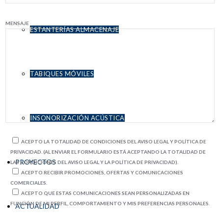
MENSAJE
ESTANTERÍAS ALMACENAJE
TABIQUES MÓVILES
INSONORIZACIÓN ACÚSTICA
ACEPTO LA TOTALIDAD DE CONDICIONES DEL AVISO LEGAL Y POLÍTICA DE
PRIVACIDAD. (AL ENVIAR EL FORMULARIO ESTÁ ACEPTANDO LA TOTALIDAD DE
PROYECTOS
LAS CONDICIONES DEL AVISO LEGAL Y LA POLÍTICA DE PRIVACIDAD).
ACEPTO RECIBIR PROMOCIONES, OFERTAS Y COMUNICACIONES
COMERCIALES.
ACEPTO QUE ESTAS COMUNICACIONES SEAN PERSONALIZADAS EN
FUNCIÓN DE MI PERFIL, COMPORTAMIENTO Y MIS PREFERENCIAS PERSONALES.
ACTUALIDAD