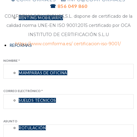
☎
856 049 860
COMFORMA SOLUCIONES,S.L. dispone de certificado de la
RENTING MOBILIARIO
calidad norma UNE-EN ISO 9001:2015 certificado por OCA
INSTITUTO DE CERTIFICACIÓN S.L.U
https://www.comforma.es/ certificacion-iso-9001/
REFORMAS
NOMBRE *
MAMPARAS DE OFICINA
CORREO ELECTRÓNICO *
SUELOS TÉCNICOS
ASUNTO
ROTULACIÓN