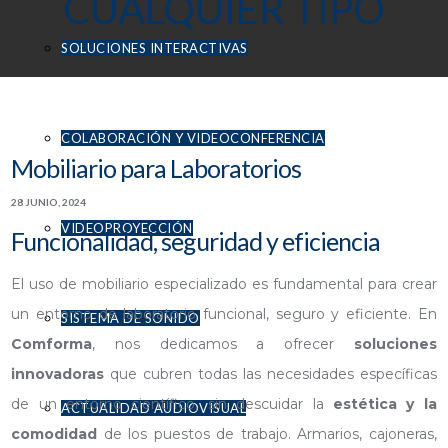
CUALQUIER TIPO
SOLUCIONES INTERACTIVAS
COLABORACIÓN Y VIDEOCONFERENCIA
Mobiliario para Laboratorios
28 JUNIO, 2024
VIDEOPROYECCIÓN
Funcionalidad, seguridad y eficiencia
El uso de mobiliario especializado es fundamental para crear
un entorno de laboratorio funcional, seguro y eficiente. En
SISTEMA DE SONIDO
Comforma
, nos dedicamos a ofrecer
soluciones
innovadoras
que cubren todas las necesidades específicas
de un entorno científico, sin descuidar la
estética y la
ACTUALIDAD AUDIOVISUAL
comodidad
de los puestos de trabajo. Armarios, cajoneras,