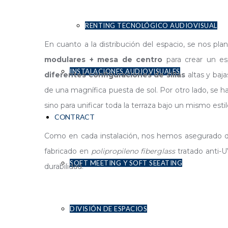
RENTING TECNOLÓGICO AUDIOVISUAL
En cuanto a la distribución del espacio, se nos pl
modulares + mesa de centro
para crear un es
INSTALACIONES AUDIOVISUALES
diferentes configuraciones de sillas
altas y baj
de una magnífica puesta de sol. Por otro lado, se h
sino para unificar toda la terraza bajo un mismo estil
CONTRACT
Como en cada instalación, nos hemos asegurado d
fabricado en
polipropileno fiberglass
tratado anti-U
SOFT MEETING Y SOFT SEEATING
durabilidad.
DIVISIÓN DE ESPACIOS