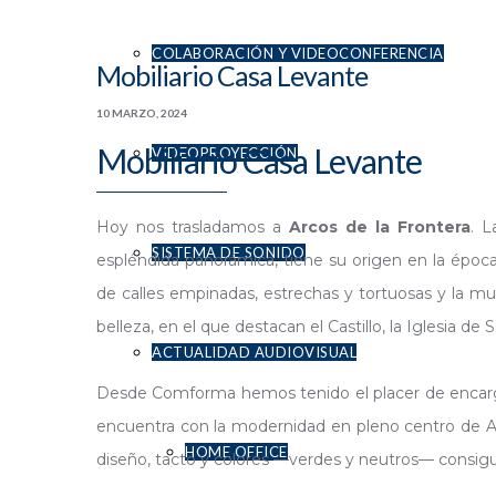
COLABORACIÓN Y VIDEOCONFERENCIA
Mobiliario Casa Levante
10 MARZO, 2024
Mobiliario Casa Levante
VIDEOPROYECCIÓN
Hoy nos trasladamos a
Arcos de la Frontera
. L
SISTEMA DE SONIDO
espléndida panorámica, tiene su origen en la époc
de calles empinadas, estrechas y tortuosas y la 
belleza, en el que destacan el Castillo, la Iglesia de
ACTUALIDAD AUDIOVISUAL
Desde Comforma hemos tenido el placer de encargar
encuentra con la modernidad en pleno centro de A
HOME OFFICE
diseño, tacto y colores —verdes y neutros— consigue