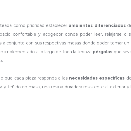
anteaba como prioridad establecer
ambientes diferenciados
de
pacio confortable y acogedor donde poder leer, relajarse o 
as a conjunto con sus respectivas mesas donde poder tomar un caf
an implementado a lo largo de toda la terraza
pérgolas
que sirve
o.
e que cada pieza responda a las
necesidades
específicas
del
V y teñido en masa, una resina duradera resistente al exterior y 