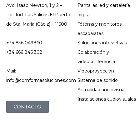
Avd. Isaac Newton, 1 y 2 –
Pantallas led y cartelería
Pol. Ind. Las Salinas El Puerto
digital
de Sta. María (Cádiz) – 11500
Tótems y monitores
escaparates
+34 856 049860
Soluciones interactivas
+34 666 846 302
Colaboración y
videoconferencia
Mail:
Videoproyección
info@comformasoluciones.com
Sistema de sonido
Actualidad audiovisual
Instalaciones audiovisuales
CONTACTO