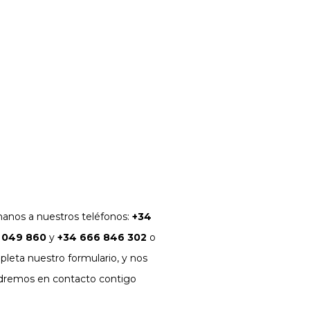
3
4
5
6
7
8
9
10
11
12
13
14
15
16
17
18
19
20
21
22
23
24
25
26
27
28
29
30
31
« Jul
anos a nuestros teléfonos:
+34
 049 860
y
+34 666 846 302
o
leta nuestro formulario, y nos
dremos en contacto contigo