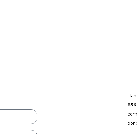
Llám
856
comp
pon