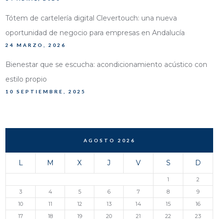
Tótem de cartelería digital Clevertouch: una nueva
oportunidad de negocio para empresas en Andalucía
24 MARZO, 2026
Bienestar que se escucha: acondicionamiento acústico con
estilo propio
10 SEPTIEMBRE, 2025
AGOSTO 2026
L
M
X
J
V
S
D
1
2
3
4
5
6
7
8
9
10
11
12
13
14
15
16
17
18
19
20
21
22
23