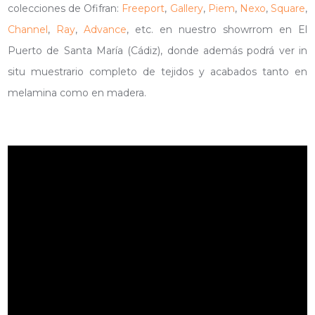
colecciones de Ofifran:
Freeport
,
Gallery
,
Piem
,
Nexo
,
Square
,
Channel
,
Ray
,
Advance
, etc. en nuestro showrrom en El
Puerto de Santa María (Cádiz), donde además podrá ver in
situ muestrario completo de tejidos y acabados tanto en
melamina como en madera.