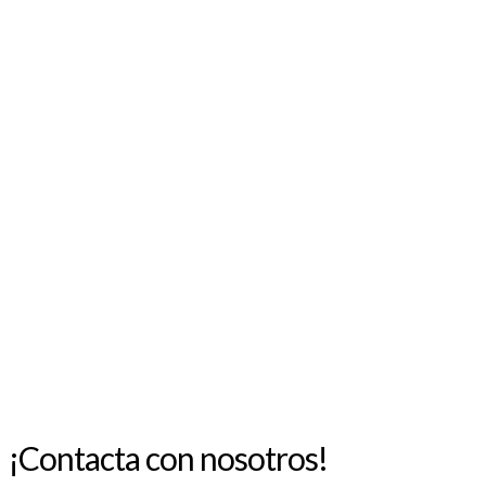
acústico con estilo propio
10 SEPTIEMBRE, 2025
AGOSTO 2026
L
M
X
J
V
S
D
1
2
3
4
5
6
7
8
9
10
11
12
13
14
15
16
17
18
19
20
21
22
23
24
25
26
27
28
29
30
31
« Jul
¡Contacta con nosotros!