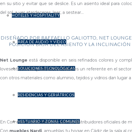
en su sitio y evitar que se deslice. Es un asiento ideal para coloc
del sol, a ver atardeceres, leer, a sestear…
HOTELES Y HOSPITALITY
DISEÑADO POR RAFFAELLO GALIOTTO, NET LOUNGE 
ÁREA DE AUDIO Y VÍDEO
POSICIÓN BAJA DEL ASIENTO Y LA INCLINACIO
Net Lounge
está disponible en seis refinados colores y comp
SOLUCIONES TECNOLÓGICAS
loveseats, mesas y taburetes. Nardi es un referente en el sector
con otros materiales como aluminio, tejidos y vidrios dan lugar a
RESIDENCIAS Y GERIÁTRICOS
VESTUARIO Y ZONAS COMUNES
En Comforma Soluciones SL somos distribuidores oficiales de 
Con
muebles Nardi
, amueblas tu hogar en Cádiz de la sala al c