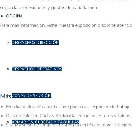
según las necesidades y gustos de cada familia.
OFICINA
Para más información, visite nuestra exposición o solicite aten
DESPACHOS DIRECCIÓN
DESPACHOS OPERATIVOS
Más en actualidad…
ZONAS DE REUNIÓN
Mobiliario electrificado: la clave para crear espacios de traba
Olas de calor en Cádiz y Andalucía: cómo los estores y toldos 
ARMARIOS, CUBETAS Y TAQUILLAS
Silla MyMesh de Ofifran: ergonomía certificada para licitacio