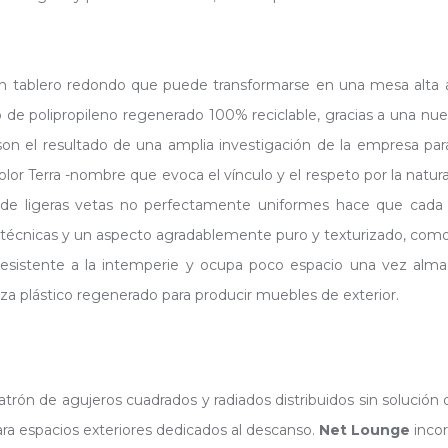
on tablero redondo que puede transformarse en una mesa alta 
de polipropileno regenerado 100% reciclable, gracias a una nuev
 son el resultado de una amplia investigación de la empresa pa
olor Terra -nombre que evoca el vínculo y el respeto por la natu
de ligeras vetas no perfectamente uniformes hace que cada mue
y técnicas y un aspecto agradablemente puro y texturizado, como l
 resistente a la intemperie y ocupa poco espacio una vez alm
za plástico regenerado para producir muebles de exterior.
 patrón de agujeros cuadrados y radiados distribuidos sin solució
ra espacios exteriores dedicados al descanso.
Net Lounge
incor