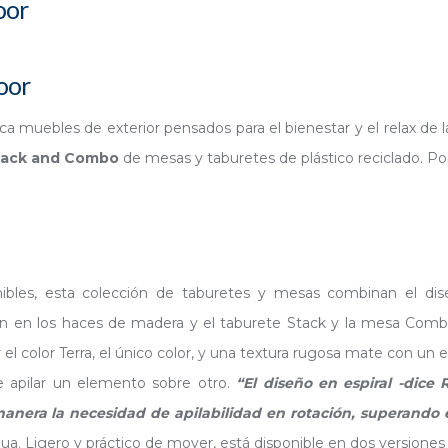
oor
oor
rica muebles de exterior pensados para el bienestar y el relax de 
tack and Combo
de mesas y taburetes de plástico reciclado. Por 
les, esta colección de taburetes y mesas combinan el diseño
piran en los haces de madera y el taburete Stack y la mesa Com
 color Terra, el único color, y una textura rugosa mate con un e
e apilar un elemento sobre otro.
“El diseño en espiral -dice 
ra la necesidad de apilabilidad en rotación, superando el pa
agua. Ligero y práctico de mover, está disponible en dos versiones