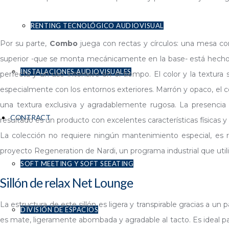
RENTING TECNOLÓGICO AUDIOVISUAL
Por su parte,
Combo
juega con rectas y círculos: una mesa c
superior -que se monta mecánicamente en la base- está hecho 
INSTALACIONES AUDIOVISUALES
perfecta y un uso intensivo en el tiempo. El color y la textura
especialmente con los entornos exteriores. Marrón y opaco, el c
una textura exclusiva y agradablemente rugosa. La presencia 
CONTRACT
resultado es un producto con excelentes características físicas 
La colección no requiere ningún mantenimiento especial, es
proyecto Regeneration de Nardi, un programa industrial que utili
SOFT MEETING Y SOFT SEEATING
Sillón de relax Net Lounge
La estructura de este sillón es ligera y transpirable gracias a un
DIVISIÓN DE ESPACIOS
es mate, ligeramente abombada y agradable al tacto. Es ideal pa