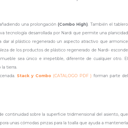
añadiendo una prolongación
(Combo High)
. También el tabler
a tecnología desarrollada por Nardi que permite una planicidad
ra dar al plástico regenerado un aspecto atractivo que armonice
raleza de los productos de plástico regenerado de Nardi- esconde
ble sea único e irrepetible, diferente de cualquier otro. El
a tierra.
acenada.
Stack y Combo
(CATALOGO PDF )
forman parte de
n de continuidad sobre la superficie tridimensional del asiento, que
pora unas cómodas pinzas para la toalla que ayuda a mantenerl