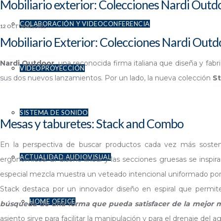
Mobiliario exterior: Colecciones Nardi Outd
COLABORACIÓN Y VIDEOCONFERENCIA
12 OCTUBRE, 2022
Mobiliario Exterior: Colecciones Nardi Outd
Nardi Outdoor
, una reconocida firma italiana que diseña y fab
VIDEOPROYECCIÓN
sus dos nuevos lanzamientos. Por un lado, la nueva colección
S
SISTEMA DE SONIDO
Mesas y taburetes: Stack and Combo
En la perspectiva de buscar productos cada vez más sostenib
ACTUALIDAD AUDIOVISUAL
ergonómicos. El diseño lineal y las secciones gruesas se ins
especial mezcla muestra un veteado intencional uniformado por el
Stack destaca por un innovador diseño en espiral que permit
HOME OFFICE
búsqueda de una forma que pueda satisfacer de la mejor mane
asiento sirve para facilitar la manipulación y para el drenaje del 