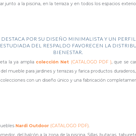
ar junto a la piscina, en la terraza y en todos los espacios exterio
DESTACA POR SU DISEÑO MINIMALISTA Y UN PERFI
́N ESTUDIADA DEL RESPALDO FAVORECEN LA DISTRIB
BIENESTAR.
leta la ya amplia
colección Net
(CATALOGO PDF )
, que se car
 del mueble para jardines y terrazas y farica productos duradero
 colecciones con un diseño único y una fabricación completamen
muebles
Nardi Outdoor
(CATALOGO PDF)
.
omedor, del balcón a la zona de la piscina. Sillas, butacas, tabur