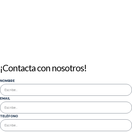
17
18
19
20
21
22
23
24
25
26
27
28
29
30
31
« Jul
¡Contacta con nosotros!
NOMBRE
EMAIL
TELÉFONO