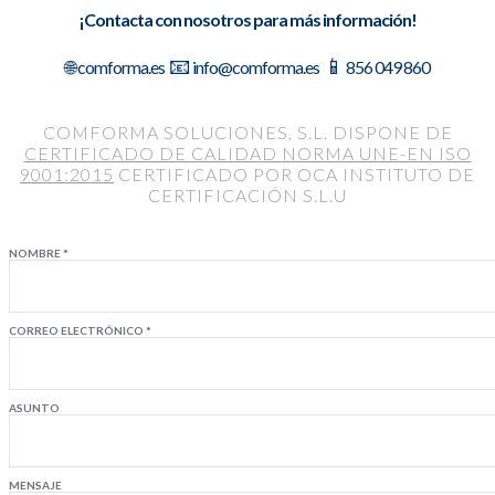
¡Contacta con nosotros para más información!
📧
📱
🌐 comforma.es
info@comforma.es
856 049 860
COMFORMA SOLUCIONES, S.L. DISPONE DE
CERTIFICADO DE CALIDAD NORMA UNE-EN ISO
9001:2015
CERTIFICADO POR OCA INSTITUTO DE
CERTIFICACIÓN S.L.U
NOMBRE *
CORREO ELECTRÓNICO *
ASUNTO
MENSAJE