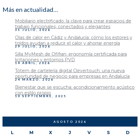
Más en actualidad…
Mobiliario electrificado: la clave para crear espacios de
trabajo funcionales, conectados y elegantes
31 JULIO, 2026
Olas de calor en Cádiz y Andalucía: cómo los estores y
toldos ayudan a reducir el calor y ahorrar energía
29 JULIO, 2026
Silla MyMesh de Ofifran: ergonomía certificada para
licitaciones y entornos PVD
14 ABRIL, 2026
Tótem de cartelería digital Clevertouch: una nueva
oportunidad de negocio para empresas en Andalucía
24 MARZO, 2026
Bienestar que se escucha: acondicionamiento acústico
con estilo propio
10 SEPTIEMBRE, 2025
AGOSTO 2026
L
M
X
J
V
S
D