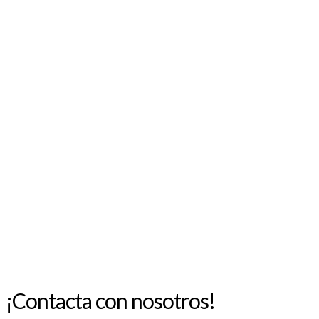
acústico con estilo propio
10 SEPTIEMBRE, 2025
AGOSTO 2026
L
M
X
J
V
S
D
1
2
3
4
5
6
7
8
9
10
11
12
13
14
15
16
17
18
19
20
21
22
23
24
25
26
27
28
29
30
31
« Jul
¡Contacta con nosotros!