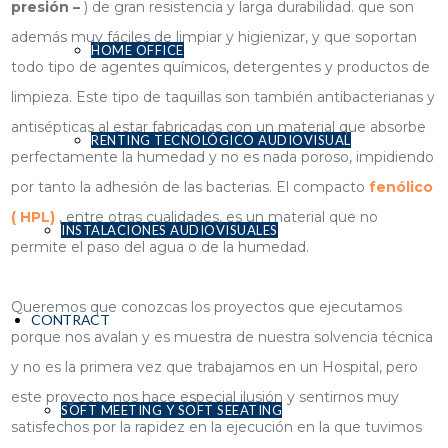
presión –
) de gran resistencia y larga durabilidad. que son
además muy fáciles de limpiar y higienizar, y que soportan
HOME OFFICE
todo tipo de agentes químicos, detergentes y productos de
limpieza. Este tipo de taquillas son también antibacterianas y
antisépticas al estar fabricadas con un material que absorbe
RENTING TECNOLÓGICO AUDIOVISUAL
perfectamente la humedad y no es nada poroso, impidiendo
por tanto la adhesión de las bacterias. El compacto
fenólico
( HPL)
, entre otras cualidades, es un material que no
INSTALACIONES AUDIOVISUALES
permite el paso del agua o de la humedad.
Queremos que conozcas los proyectos que ejecutamos
CONTRACT
porque nos avalan y es muestra de nuestra solvencia técnica
y no es la primera vez que trabajamos en un Hospital, pero
este proyecto nos hace especial ilusión y sentirnos muy
SOFT MEETING Y SOFT SEEATING
satisfechos por la rapidez en la ejecución en la que tuvimos