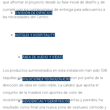
que afrontar el proyecto desde su fase inicial de diseño y de
cumplir con los compromisos de entrega para adecuarnos a
DIVISIÓN DE ESPACIOS
las necesidades del Centro.
HOTELES Y HOSPITALITY
ÁREA DE AUDIO Y VÍDEO
Los productos suministrados en esta instalación han sido 108
taquillas para usuarios, las cuales se pidieron por parte de la
SOLUCIONES TECNOLÓGICAS
dirección de obra en color roble. La calidez que aporta el
conjunto de la madera con aportes de color de
revestimiento decorativo en algunas puertas y paredes, ha
RESIDENCIAS Y GERIÁTRICOS
resultado como final una nueva zona de vestuario cómodo y