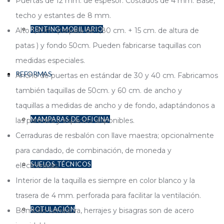
Puertas de 12 mm. de espesor. Costados de 4 mm. Base,
techo y estantes de 8 mm.
RENTING MOBILIARIO
Alto 1,90m. (taquilla de 1,80 cm. + 15 cm. de altura de
patas ) y fondo 50cm. Pueden fabricarse taquillas con
medidas especiales.
REFORMAS
Ancho de puertas en estándar de 30 y 40 cm. Fabricamos
también taquillas de 50cm. y 60 cm. de ancho y
taquillas a medidas de ancho y de fondo, adaptándonos a
MAMPARAS DE OFICINA
las paredes y espacios disponibles.
Cerraduras de resbalón con llave maestra; opcionalmente
para candado, de combinación, de moneda y
SUELOS TÉCNICOS
electrónicas.
Interior de la taquilla es siempre en color blanco y la
trasera de 4 mm. perforada para facilitar la ventilación.
ROTULACIÓN
Bombillo cerradura, herrajes y bisagras son de acero