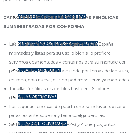
ARMARIOS, CUBETAS Y TAQUILLAS
CARACTERÍSTICAS DE LAS TAQUILLAS FENÓLICAS
SUMNINISTRADAS POR COMFORMA.
MUEBLES ÚNICOS. MADERAS EXCLUSIVAS
Las taquillas fenólicas se entregan en toda España,
montadas y listas para su uso, o bien si lo prefiere
servimos desmontadas y contamos para su montaje con
SILLAS DE DIRECCIÓN
personal #teamcomforma cuando por temas de logística,
entrega, obra nueva, etc. no podemos servir ya montadas.
Taquillas fenólicas disponibles hasta en 16 colores
SILLAS OPERATIVAS
disponibles en stock.
Las taquillas fenólicas de puerta entera incluyen de serie
patas, estante superior y barra cuelga perchas.
SILLAS COLECTIVIDADES
Se fabrican en módulos de 1–2–3 y 4 cuerpos juntos.