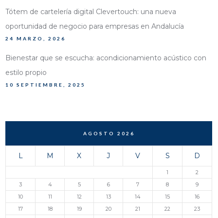
Tótem de cartelería digital Clevertouch: una nueva
oportunidad de negocio para empresas en Andalucía
24 MARZO, 2026
Bienestar que se escucha: acondicionamiento acústico con
estilo propio
10 SEPTIEMBRE, 2025
AGOSTO 2026
L
M
X
J
V
S
D
1
2
3
4
5
6
7
8
9
10
11
12
13
14
15
16
17
18
19
20
21
22
23