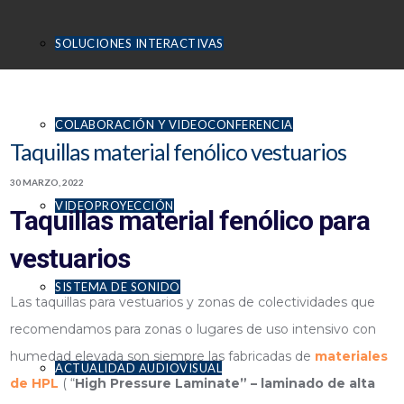
SOLUCIONES INTERACTIVAS
COLABORACIÓN Y VIDEOCONFERENCIA
Taquillas material fenólico vestuarios
30 MARZO, 2022
VIDEOPROYECCIÓN
Taquillas material fenólico para
vestuarios
SISTEMA DE SONIDO
Las taquillas para vestuarios y zonas de colectividades que
recomendamos para zonas o lugares de uso intensivo con
humedad elevada son siempre las fabricadas de
materiales
ACTUALIDAD AUDIOVISUAL
de HPL
( “
High Pressure Laminate” – laminado de alta