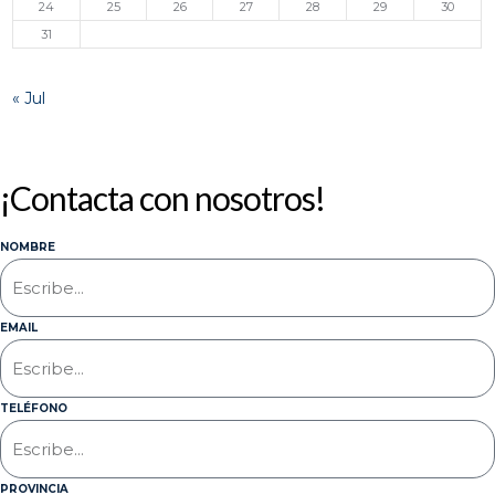
24
25
26
27
28
29
30
31
« Jul
¡Contacta con nosotros!
NOMBRE
EMAIL
TELÉFONO
PROVINCIA