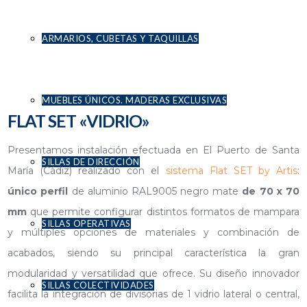
ARMARIOS, CUBETAS Y TAQUILLAS
MUEBLES ÚNICOS. MADERAS EXCLUSIVAS
FLAT SET «VIDRIO»
Presentamos instalación efectuada en El Puerto de Santa
SILLAS DE DIRECCIÓN
María (Cádiz) realizado con el
sistema Flat SET by Artis
:
único perfil
de aluminio RAL9005 negro mate
de 70 x 70
mm
que permite configurar distintos formatos de mampara
SILLAS OPERATIVAS
y múltiples opciones de materiales y combinación de
acabados, siendo su principal característica la gran
modularidad y versatilidad que ofrece. Su diseño innovador
SILLAS COLECTIVIDADES
facilita la integración de divisorias de 1 vidrio lateral o central,