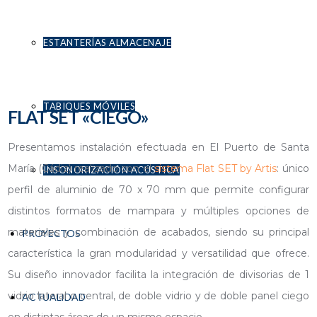
ESTANTERÍAS ALMACENAJE
TABIQUES MÓVILES
FLAT SET «CIEGO»
Presentamos instalación efectuada en El Puerto de Santa
María (Cádiz) realizado con el
sistema Flat SET by Artis
: único
INSONORIZACIÓN ACÚSTICA
perfil de aluminio de 70 x 70 mm que permite configurar
distintos formatos de mampara y múltiples opciones de
materiales y combinación de acabados, siendo su principal
PROYECTOS
característica la gran modularidad y versatilidad que ofrece.
Su diseño innovador facilita la integración de divisorias de 1
vidrio lateral o central, de doble vidrio y de doble panel ciego
ACTUALIDAD