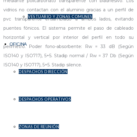
mediante policarbonato transparente con biadhesivo. Los
vidrios no contactan con el aluminio gracias a un perfil de
VESTUARIO Y ZONAS COMUNES
pvc transparente ensamblado a ambos lados, evitando
puentes fónicos. El sistema permite el paso de cableado
horizontal y vertical por interior del perfil en todo su
OFICINA
perímetro. Poder fono-absorbente: Rw = 33 dB (Según
ISO140 y ISO717), 5+5. Stadip normal / Rw = 37 Db (Según
ISO140 y ISO717), 5+5. Stadip silence.
DESPACHOS DIRECCIÓN
DESPACHOS OPERATIVOS
ZONAS DE REUNIÓN