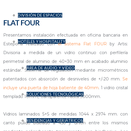
DIVISIÓN DE ESPACIOS
FLAT FOUR
Presentamos instalación efectuada en oficina bancaria en
HOTELES Y HOSPITALITY
Estepona realizado con
el sistema Flat FOUR
by Artis:
Divisoria a medida de un vidrio continuo con perfilería
perimetral de aluminio de 40×30 mm en acabado aluminio
ÁREA DE AUDIO Y VÍDEO
estándar. Sistema de regulación mediante micrométricos
patentados con absorción de desniveles de +/-20 mm.
Se
incluye una puerta de hoja batiente de 40mm
. 1 vidrio cristal
SOLUCIONES TECNOLÓGICAS
templado 10mm,. transparente hasta 3000mm.
Vidrios laminados 5+5 de medidas 1044 x 2974 mm. con
RESIDENCIAS Y GERIÁTRICOS
canto pulido biselado a 45o y unión entre los mismos