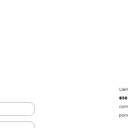
Llám
856
comp
pon