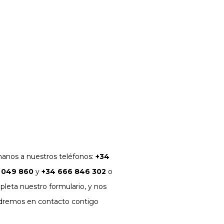
3
4
5
6
7
8
9
10
11
12
13
14
15
16
17
18
19
20
21
22
23
24
25
26
27
28
29
30
31
« Jul
anos a nuestros teléfonos:
+34
 049 860
y
+34 666 846 302
o
leta nuestro formulario, y nos
dremos en contacto contigo