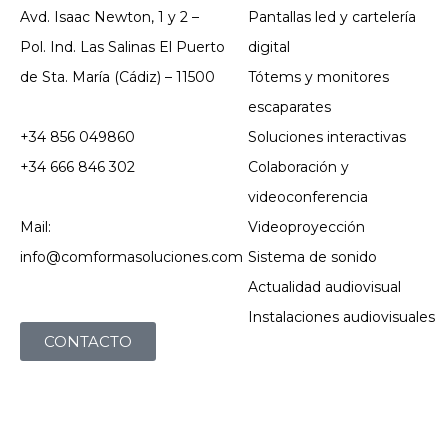
Avd. Isaac Newton, 1 y 2 –
Pantallas led y cartelería
Pol. Ind. Las Salinas El Puerto
digital
de Sta. María (Cádiz) – 11500
Tótems y monitores
escaparates
+34 856 049860
Soluciones interactivas
+34 666 846 302
Colaboración y
videoconferencia
Mail:
Videoproyección
info@comformasoluciones.com
Sistema de sonido
Actualidad audiovisual
Instalaciones audiovisuales
CONTACTO