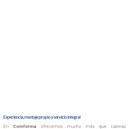
MECANISMOS
CABINAS + TAQUILLAS
MECANISMOS
Experiencia, montaje propio y servicio integral
En
Comforma
ofrecemos mucho más que cabinas