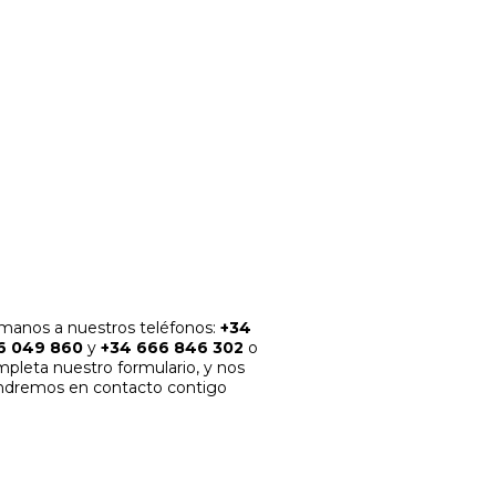
acondicionamiento acústico con
estilo propio
10 SEPTIEMBRE, 2025
AGOSTO 2026
L
M
X
J
V
S
D
1
2
3
4
5
6
7
8
9
10
11
12
13
14
15
16
17
18
19
20
21
22
23
24
25
26
27
28
29
30
31
« Jul
manos a nuestros teléfonos:
+34
6 049 860
y
+34 666 846 302
o
pleta nuestro formulario, y nos
ndremos en contacto contigo