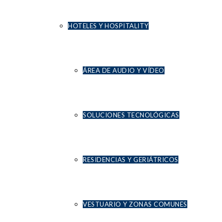
HOTELES Y HOSPITALITY
2
ÁREA DE AUDIO Y VÍDEO
PROCESO DE INSTALACIÓN DE LAS CABINAS
SOLUCIONES TECNOLÓGICAS
3
DOS CABINAS INDIVIDUALES COMPLETAMENTE INSONORIZADAS
RESIDENCIAS Y GERIÁTRICOS
VESTUARIO Y ZONAS COMUNES
4