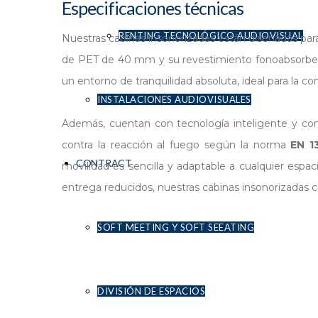
Especificaciones técnicas
RENTING TECNOLÓGICO AUDIOVISUAL
Nuestras cabinas insonorizadas están diseñadas para
de PET de 40 mm y su revestimiento fonoabsorben
un entorno de tranquilidad absoluta, ideal para la co
INSTALACIONES AUDIOVISUALES
Además, cuentan con tecnología inteligente y conec
contra la reacción al fuego según la norma
EN 13
CONTRACT
movilidad es sencilla y adaptable a cualquier esp
entrega reducidos, nuestras cabinas insonorizadas c
SOFT MEETING Y SOFT SEEATING
1
DIVISIÓN DE ESPACIOS
CABINAS INSONORIZADAS INSTALADAS EN CO-WORKING