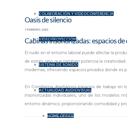
COLABORACIÓN Y VIDEOCONFERENCIA
Oasis de silencio
7 FEBRERO, 2025
Cabinas insonorizadas: espacios de 
VIDEOPROYECCIÓN
El ruido en el entorno laboral puede afectar la prod
de estrés, sino que también potencia la creatividad 
SISTEMA DE SONIDO
modernas, ofreciendo espacios privados donde es p
En Comforma diseñamos espacios de trabajo en 
ACTUALIDAD AUDIOVISUAL
insonorizadas individuales, uno de los modelos m
entorno dinámico, proporcionando comodidad y privac
HOME OFFICE