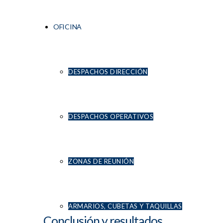
MONTAJE INTEGRAL A MANOS DE NUESTRO #TEAMCOMFORMA
OFICINA
DESPACHOS DIRECCIÓN
5
CABINAS COMPLETAMENTE INTEGRADAS EN EL MOBILIARIO
DESPACHOS OPERATIVOS
6
ZONAS DE REUNIÓN
PROCESO DE MONTAJE
ARMARIOS, CUBETAS Y TAQUILLAS
Conclusión y resultados